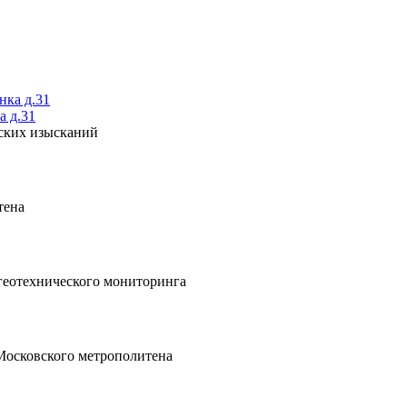
а д.31
ских изысканий
тена
 геотехнического мониторинга
Московского метрополитена