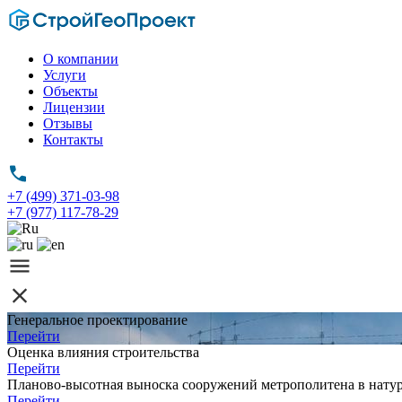
О компании
Услуги
Объекты
Лицензии
Отзывы
Контакты
+7 (499) 371-03-98
+7 (977) 117-78-29
Генеральное проектирование
Перейти
Оценка влияния строительства
Перейти
Планово-высотная выноска сооружений метрополитена в нату
Перейти