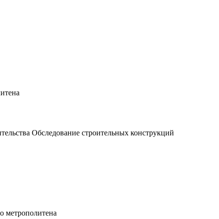
литена
ительства Обследование строительных конструкций
го метрополитена